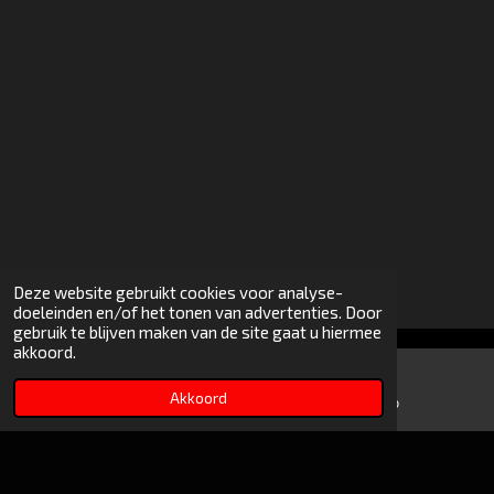
Deze website gebruikt cookies voor analyse-
doeleinden en/of het tonen van advertenties. Door
gebruik te blijven maken van de site gaat u hiermee
akkoord.
© 2026
Driftsportshop.nl
partnership with Driftsport.nl
Akkoord
E-mailadres
WhatsApp