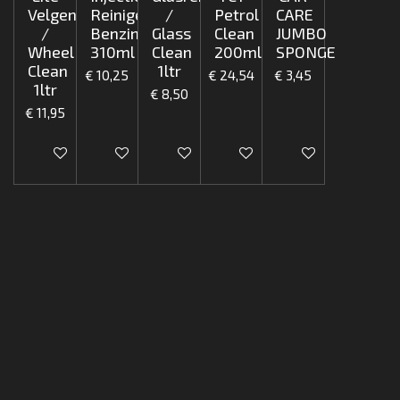
Velgenreiniger
Reiniger
/
Petrol
CARE
/
Benzine
Glass
Clean
JUMBO
Wheel
310ml
Clean
200ml
SPONGE
Clean
1ltr
€ 10,25
€ 24,54
€ 3,45
1ltr
€ 8,50
€ 11,95
In winkelwagen
In winkelwagen
In winkelwagen
In winkelwagen
In winkelwagen