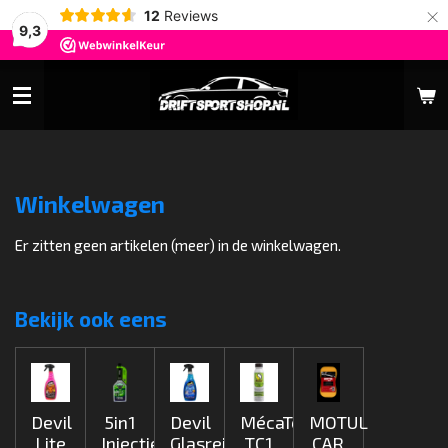
×
12
Reviews
9,3
Winkelwagen
Er zitten geen artikelen (meer) in de winkelwagen.
Bekijk ook eens
Devil
5in1
Devil
MécaTech
MOTUL
Lite
Injectie
Glasreiniger
TC1
CAR