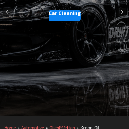
Car Cleaning
Home
»
Automotive
»
Oliën&Vetten
»
Kroon-Oil