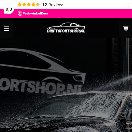
×
12
Reviews
9,3