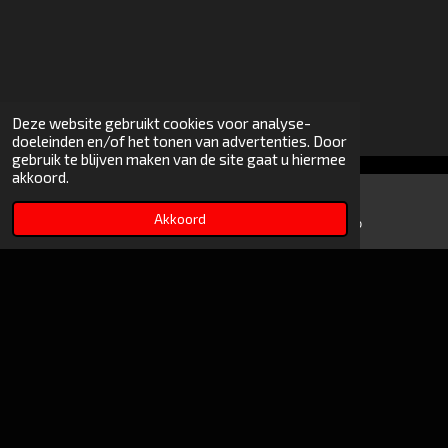
Deze website gebruikt cookies voor analyse-
doeleinden en/of het tonen van advertenties. Door
gebruik te blijven maken van de site gaat u hiermee
akkoord.
© 2026
Driftsportshop.nl
partnership with Driftsport.nl
Akkoord
E-mailadres
WhatsApp