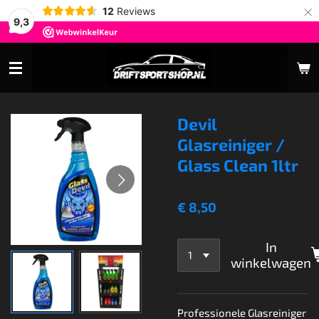
×
12
Reviews
9,3
Devil
Glasreiniger /
Glass Clean 1ltr
€ 8,50
In
winkelwagen
Professionele Glasreiniger