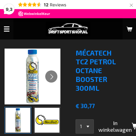
×
12
Reviews
9,3
MÉCATECH
TC2 PETROL
OCTANE
BOOSTER
300ML
€ 30,77
In
winkelwagen