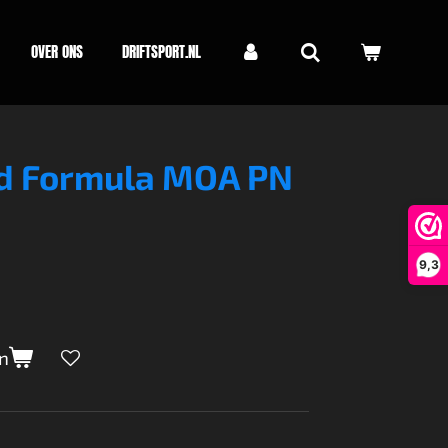
OVER ONS
DRIFTSPORT.NL
d Formula MOA PN
9,3
n