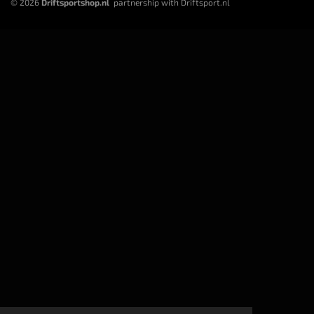
© 2026
Driftsportshop.nl
partnership with Driftsport.nl