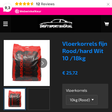
×
12
Reviews
9,3
Vloerkorrels fijn
Rood/hard Wit
10 /18kg
€ 25,72
Vloerkorrels