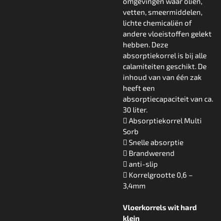
omgevingen waar oliën,
vetten, smeermiddelen,
lichte chemicaliën of
andere vloeistoffen gelekt
hebben. Deze
absorptiekorrel is bij alle
calamiteiten geschikt. De
inhoud van van één zak
heeft een
absorptiecapaciteit van ca.
30 liter.
 Absorptiekorrel Multi
Sorb
 Snelle absorptie
 Brandwerend
 anti-slip
 Korrelgrootte 0,6 –
3,4mm
Vloerkorrels wit hard
klein