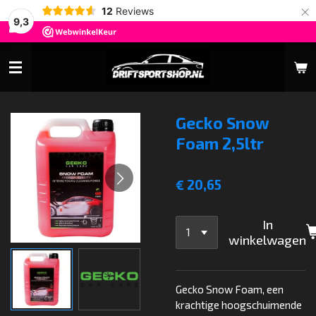
×
12
Reviews
9,3
Gecko Snow
Foam 2,5ltr
€ 20,65
In
winkelwagen
Gecko Snow Foam, een
krachtige hoogschuimende