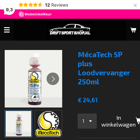
×
12
Reviews
9,3
MécaTech SP
plus
Loodvervanger
250ml
€ 24,61
In
winkelwagen